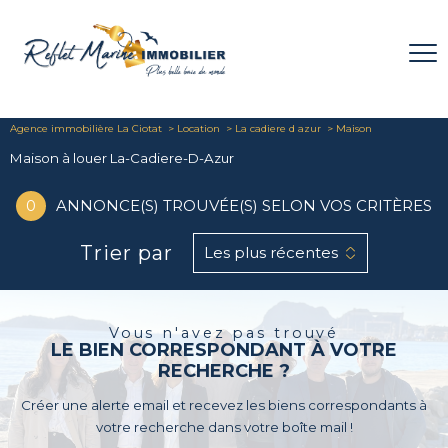
Agence immobilière La Ciotat
Location
La cadiere d azur
Maison
Maison à louer La-Cadiere-D-Azur
0
ANNONCE(S) TROUVÉE(S) SELON VOS CRITÈRES
Trier par
Les plus récentes
Vous n'avez pas trouvé
LE BIEN CORRESPONDANT À VOTRE
RECHERCHE ?
Créer une alerte email et recevez les biens correspondants à
votre recherche dans votre boîte mail !