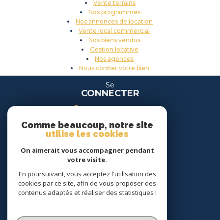
Vente terrains
Nos programmes
Nos annonces de location
Vente local commercial
Nos biens vendus
Gestion locative
Nos agences
Nous confier votre bien
Se
CONNECTER
espace propriétaire
Comme beaucoup, notre site
espace location
utilise les cookies
On aimerait vous accompagner pendant
Nous
votre visite.
SUIVRE
En poursuivant, vous acceptez l'utilisation des
cookies par ce site, afin de vous proposer des
contenus adaptés et réaliser des statistiques !
Nous
ADHÉRONS