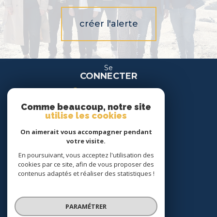
créer l'alerte
Se
CONNECTER
espace propriétaire
Comme beaucoup, notre site
espace location
utilise les cookies
On aimerait vous accompagner pendant
Nous
votre visite.
SUIVRE
En poursuivant, vous acceptez l'utilisation des
cookies par ce site, afin de vous proposer des
contenus adaptés et réaliser des statistiques !
Nous
ADHÉRONS
PARAMÉTRER