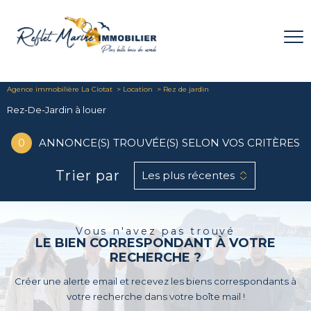
Agence immobilière La Ciotat
Location
Rez de jardin
Rez-De-Jardin à louer
0
ANNONCE(S) TROUVÉE(S) SELON VOS CRITÈRES
Trier par
Les plus récentes
Vous n'avez pas trouvé
LE BIEN CORRESPONDANT À VOTRE
RECHERCHE ?
Créer une alerte email et recevez les biens correspondants à
votre recherche dans votre boîte mail !