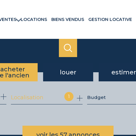
VENTES
LOCATIONS
BIENS VENDUS
GESTION LOCATIVE
rtements
ns & Villas
ains
ux commerciaux
rammes neufs
acheter
louer
estimer
e l'ancien
de l'ancien
à l'année
1
Localisation
Budget
du neuf
voir les
57
annonces