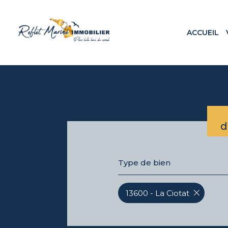
ACCUEIL
Appa
Maiso
Terr
Loca
Prog
d
Type de bien
13600 - La Ciotat