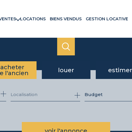
VENTES
LOCATIONS
BIENS VENDUS
GESTION LOCATIVE
rtements
ns & Villas
ains
ux commerciaux
rammes neufs
acheter
louer
estimer
e l'ancien
de l'ancien
à l'année
Budget
du neuf
voir l'annonce