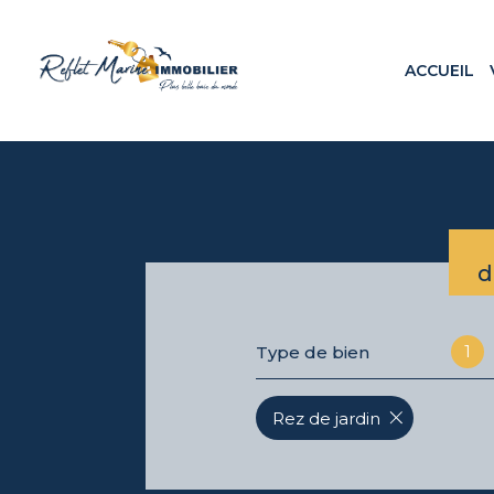
ACCUEIL
Appa
Maiso
Terr
Loca
Prog
d
1
Type de bien
Rez de jardin