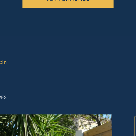
din
RES