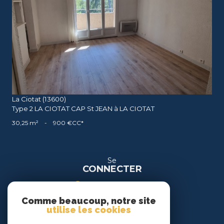
voir le bien
La Ciotat (13600)
Type 2 LA CIOTAT CAP St JEAN à LA CIOTAT
30,25 m²
-
900 €
CC*
Se
CONNECTER
espace propriétaire
Comme beaucoup, notre site
espace location
utilise les cookies