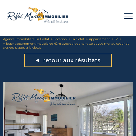
Agence immobilière La Ciotat
Location
La ciotat
Appartement
T2
A louer appartement meuble de 42m avec garage terrasse et vue mer au coeur du
clos des plages a la ciotat
retour aux résultats