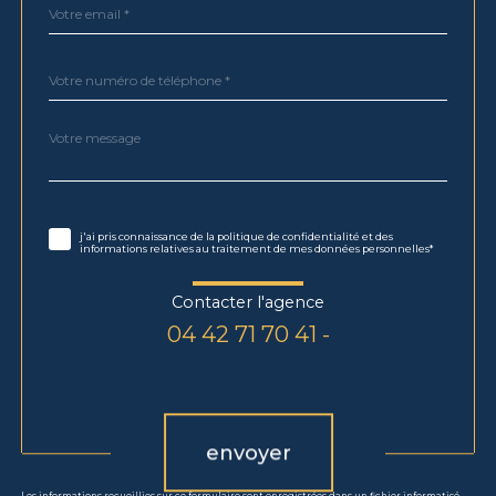
email
*
Téléphone
*
Message
Fieldset
*
par
défaut
Validation
* Champs obligatoires
j'ai pris connaissance de la politique de confidentialité et des
informations relatives au traitement de mes données personnelles*
Contacter l'agence
04 42 71 70 41 -
Validation
envoyer
Les informations recueillies sur ce formulaire sont enregistrées dans un fichier informatisé