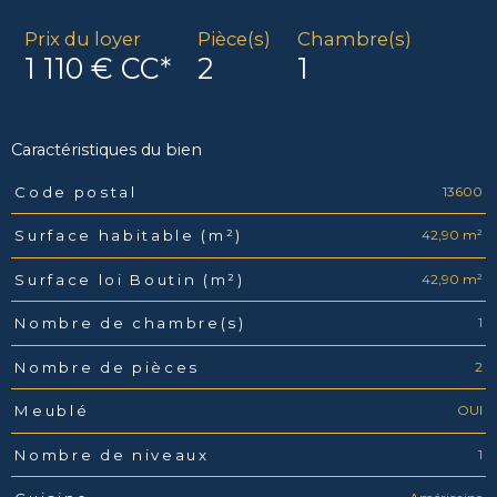
Prix du loyer
Pièce(s)
Chambre(s)
1 110 €
CC*
2
1
Caractéristiques du bien
13600
Code postal
Caractéristiques
Valeurs
42,90 m²
Surface habitable (m²)
42,90 m²
Surface loi Boutin (m²)
1
Nombre de chambre(s)
2
Nombre de pièces
OUI
Meublé
1
Nombre de niveaux