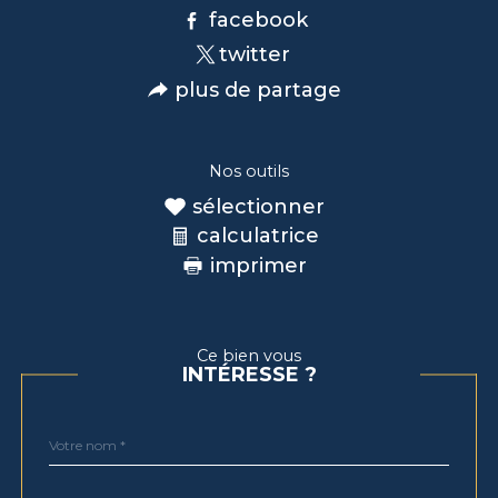
facebook
twitter
plus de partage
Nos outils
sélectionner
calculatrice
imprimer
Ce bien vous
INTÉRESSE ?
Nom
Fieldset
*
par
défaut