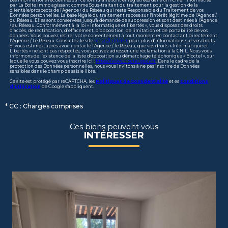
par La Boite Immo agissant comme Sous-traitant du traitement pour la gestion de la
clientèle/prospects de l'Agence / du Réseau qui reste Responsable du Traitement de vos
Données personnelles. La base légale du traitement repose sur l'intérêt légitime de l'Agence /
du Réseau. Elles sont conservées jusqu'à demande de suppression et sont destinées à l'Agence
/ au Réseau. Conformément à la loi « informatique et libertés », vous disposez des droits
d’accès, de rectification, d’effacement, d’opposition, de limitation et de portabilité de vos
données. Vous pouvez retirer votre consentement à tout moment en contactant directement
l’Agence / Le Réseau. Consultez le site
https://cnil.fr/fr
pour plus d’informations sur vos droits.
Si vous estimez, après avoir contacté l'Agence / le Réseau, que vos droits « Informatique et
Libertés » ne sont pas respectés, vous pouvez adresser une réclamation à la CNIL. Nous vous
informons de l’existence de la liste d'opposition au démarchage téléphonique « Bloctel », sur
laquelle vous pouvez vous inscrire ici :
https://www.bloctel.gouv.fr
. Dans le cadre de la
protection des Données personnelles, nous vous invitons à ne pas inscrire de Données
sensibles dans le champ de saisie libre.
Ce site est protégé par reCAPTCHA, les
Politiques de Confidentialité
et es
Conditions
d'utilisation
de Google s'appliquent.
* CC : Charges comprises
Ces biens peuvent vous
INTÉRESSER