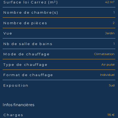
42 m²
Surface loi Carrez (m²)
1
Nombre de chambre(s)
2
Nombre de pièces
Jardin
Vue
1
Nb de salle de bains
Climatisation
Mode de chauffage
Air pulsé
Type de chauffage
Individuel
Format de chauffage
Sud
Exposition
Infos financières
115 €
Charges
Caractéristiques
Valeurs