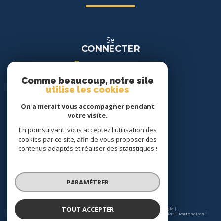
Se
CONNECTER
espace propriétaire
Comme beaucoup, notre site
espace location
utilise les cookies
On aimerait vous accompagner pendant
Nous
votre visite.
SUIVRE
En poursuivant, vous acceptez l'utilisation des
cookies par ce site, afin de vous proposer des
contenus adaptés et réaliser des statistiques !
Nous
ADHÉRONS
PARAMÉTRER
TOUT ACCEPTER
© 2026 | Tous droits réservés | Traduction powered by Google |
Nos honoraires
Plan du site
Mentions légales
Admin
Charte RGPD
Partenaires
Politique RGPD
Cookies