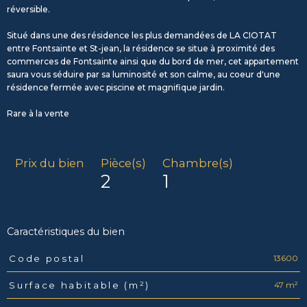
réversible.
Situé dans une des résidence les plus demandées de LA CIOTAT
entre Fontsainte et St-jean, la résidence se situe à proximité des
commerces de Fontsainte ainsi que du bord de mer, cet appartement
saura vous séduire par sa luminosité et son calme, au coeur d'une
résidence fermée avec piscine et magnifique jardin.
Rare à la vente
Prix du bien
Pièce(s)
Chambre(s)
2
1
Caractéristiques du bien
13600
Code postal
Caractéristiques
Valeurs
47 m²
Surface habitable (m²)