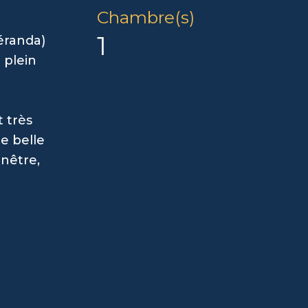
Chambre(s)
1
éranda)
 plein
 très
e belle
nêtre,