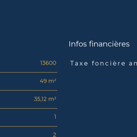
Infos financières
13600
Taxe foncière a
Caractéristiques
Valeu
49 m²
35,12 m²
1
2