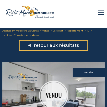
Agence immobilière La Ciotat
Vente
La ciotat
Appartement
T2
La ciotat t2 residence moderne
retour aux résultats
vendu