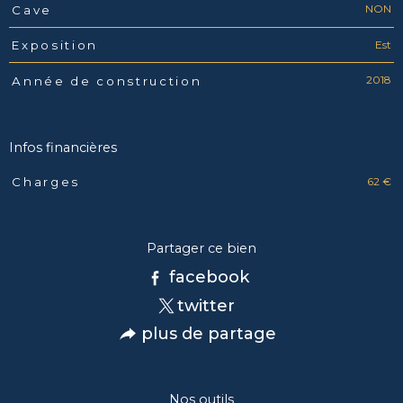
NON
Cave
Est
Exposition
2018
Année de construction
Infos financières
62 €
Charges
Caractéristiques
Valeurs
Partager ce bien
facebook
twitter
plus de partage
Nos outils