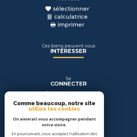
sélectionner
calculatrice
imprimer
Ces biens peuvent vous
INTÉRESSER
Se
CONNECTER
espace propriétaire
Comme beaucoup, notre site
espace location
utilise les cookies
On aimerait vous accompagner pendant
Nous
votre visite.
SUIVRE
En poursuivant, vous acceptez l'utilisation des