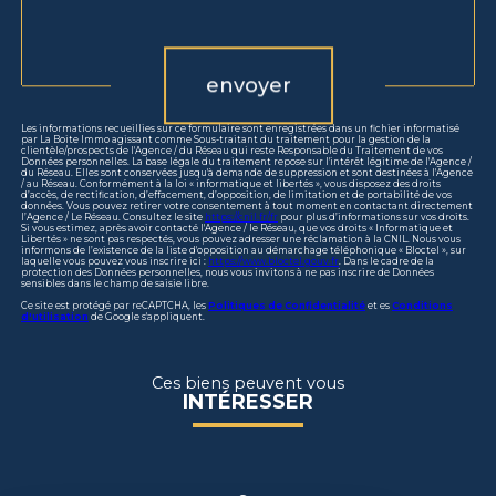
Validation
envoyer
Les informations recueillies sur ce formulaire sont enregistrées dans un fichier informatisé
par La Boite Immo agissant comme Sous-traitant du traitement pour la gestion de la
clientèle/prospects de l'Agence / du Réseau qui reste Responsable du Traitement de vos
Données personnelles. La base légale du traitement repose sur l'intérêt légitime de l'Agence /
du Réseau. Elles sont conservées jusqu'à demande de suppression et sont destinées à l'Agence
/ au Réseau. Conformément à la loi « informatique et libertés », vous disposez des droits
d’accès, de rectification, d’effacement, d’opposition, de limitation et de portabilité de vos
données. Vous pouvez retirer votre consentement à tout moment en contactant directement
l’Agence / Le Réseau. Consultez le site
https://cnil.fr/fr
pour plus d’informations sur vos droits.
Si vous estimez, après avoir contacté l'Agence / le Réseau, que vos droits « Informatique et
Libertés » ne sont pas respectés, vous pouvez adresser une réclamation à la CNIL. Nous vous
informons de l’existence de la liste d'opposition au démarchage téléphonique « Bloctel », sur
laquelle vous pouvez vous inscrire ici :
https://www.bloctel.gouv.fr
. Dans le cadre de la
protection des Données personnelles, nous vous invitons à ne pas inscrire de Données
sensibles dans le champ de saisie libre.
Ce site est protégé par reCAPTCHA, les
Politiques de Confidentialité
et es
Conditions
d'utilisation
de Google s'appliquent.
Ces biens peuvent vous
INTÉRESSER