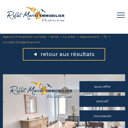
Agence immobilière La Ciotat
Vente
La ciotat
Appartement
T2
La ciotat t3 edgard quinet
retour aux résultats
sous-offre
exclusif
nouveauté