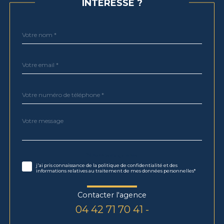
INTÉRESSE ?
Nom
Fieldset
*
par
défaut
email
*
Téléphone
*
Message
Fieldset
*
par
défaut
Validation
* Champs obligatoires
j'ai pris connaissance de la politique de confidentialité et des
informations relatives au traitement de mes données personnelles*
Contacter l'agence
04 42 71 70 41 -