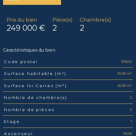
Prix du bien
Pièce(s)
Chambre(s)
249 000 €
2
2
Caractéristiques du bien
13600
Code postal
Caractéristiques
Valeurs
61,65 m²
Surface habitable (m²)
61,65 m²
Surface loi Carrez (m²)
2
Nombre de chambre(s)
2
Nombre de pièces
1
Etage
NON
Ascenseur