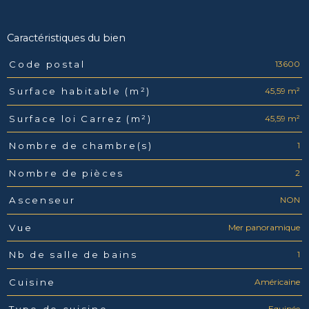
Caractéristiques du bien
13600
Code postal
Caractéristiques
Valeurs
45,59 m²
Surface habitable (m²)
45,59 m²
Surface loi Carrez (m²)
1
Nombre de chambre(s)
2
Nombre de pièces
NON
Ascenseur
Mer panoramique
Vue
1
Nb de salle de bains
Américaine
Cuisine
Equipée