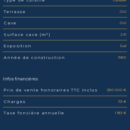
Type de cuisine
OUI
Terrasse
OUI
Cave
2.51
Surface cave (m²)
Sud
Exposition
1980
Année de construction
Infos financières
280 000 €
Prix de vente honoraires TTC inclus
Caractéristiques
Valeurs
113 €
Charges
1 183 €
Taxe foncière annuelle