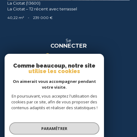
La Ciotat (13600)
La Ciotat – T2 récent avec terrassel
40,22 m²
-
239 000 €
Se
CONNECTER
espace propriétaire
Comme beaucoup, notre site
espace location
utilise les cookies
On aimerait vous accompagner pendant
Nous
votre visite.
SUIVRE
En poursuivant, vous acceptez l'utilisation des
cookies par ce site, afin de vous proposer des
contenus adaptés et réaliser des statistiques !
Nous
ADHÉRONS
PARAMÉTRER