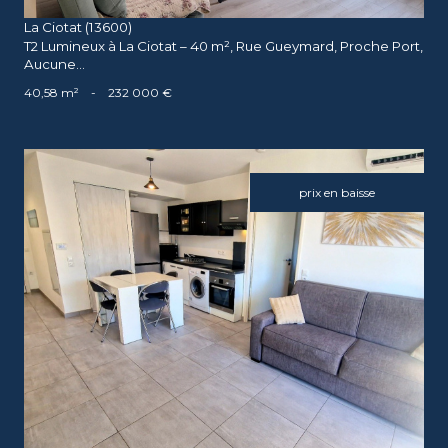
La Ciotat (13600)
T2 Lumineux à La Ciotat – 40 m², Rue Gueymard, Proche Port,
Aucune...
40,58 m²
-
232 000 €
prix en baisse
voir le bien