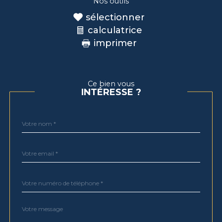
Nos outils
sélectionner
calculatrice
imprimer
Ce bien vous
INTÉRESSE ?
Nom
Fieldset
*
par
défaut
email
*
Téléphone
*
Message
Fieldset
*
par