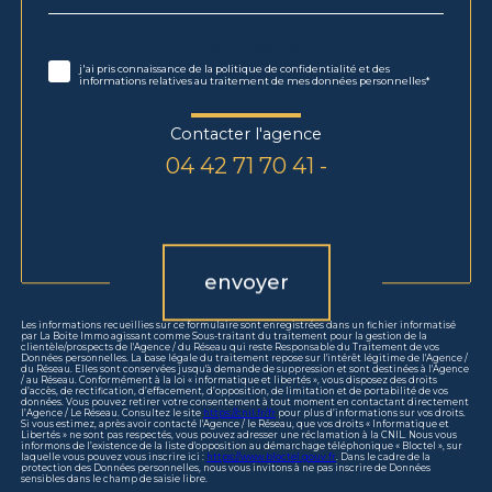
défaut
Validation
* Champs obligatoires
j'ai pris connaissance de la politique de confidentialité et des
informations relatives au traitement de mes données personnelles*
Contacter l'agence
04 42 71 70 41 -
Validation
envoyer
Les informations recueillies sur ce formulaire sont enregistrées dans un fichier informatisé
par La Boite Immo agissant comme Sous-traitant du traitement pour la gestion de la
clientèle/prospects de l'Agence / du Réseau qui reste Responsable du Traitement de vos
Données personnelles. La base légale du traitement repose sur l'intérêt légitime de l'Agence /
du Réseau. Elles sont conservées jusqu'à demande de suppression et sont destinées à l'Agence
/ au Réseau. Conformément à la loi « informatique et libertés », vous disposez des droits
d’accès, de rectification, d’effacement, d’opposition, de limitation et de portabilité de vos
données. Vous pouvez retirer votre consentement à tout moment en contactant directement
l’Agence / Le Réseau. Consultez le site
https://cnil.fr/fr
pour plus d’informations sur vos droits.
Si vous estimez, après avoir contacté l'Agence / le Réseau, que vos droits « Informatique et
Libertés » ne sont pas respectés, vous pouvez adresser une réclamation à la CNIL. Nous vous
informons de l’existence de la liste d'opposition au démarchage téléphonique « Bloctel », sur
laquelle vous pouvez vous inscrire ici :
https://www.bloctel.gouv.fr
. Dans le cadre de la
protection des Données personnelles, nous vous invitons à ne pas inscrire de Données
sensibles dans le champ de saisie libre.