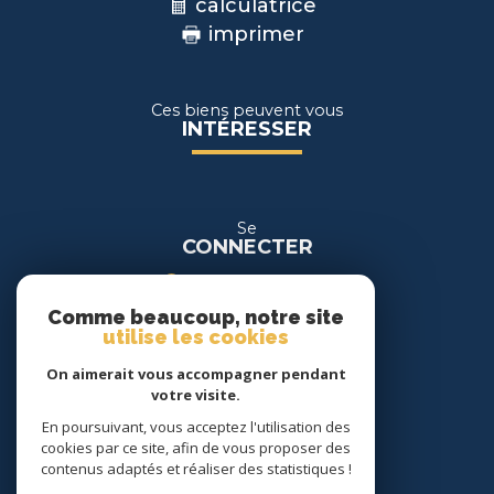
calculatrice
imprimer
Ces biens peuvent vous
INTÉRESSER
Se
CONNECTER
espace propriétaire
Comme beaucoup, notre site
espace location
utilise les cookies
On aimerait vous accompagner pendant
Nous
votre visite.
SUIVRE
En poursuivant, vous acceptez l'utilisation des
cookies par ce site, afin de vous proposer des
contenus adaptés et réaliser des statistiques !