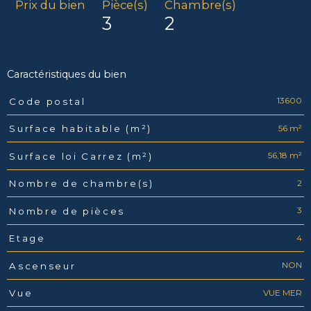
Prix du bien
Pièce(s)
Chambre(s)
3
2
Caractéristiques du bien
13600
Code postal
Caractéristiques
Valeurs
56 m²
Surface habitable (m²)
56,18 m²
Surface loi Carrez (m²)
2
Nombre de chambre(s)
3
Nombre de pièces
4
Etage
NON
Ascenseur
VUE MER
Vue