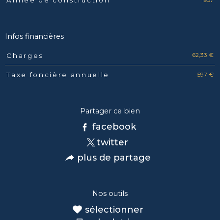
Année de construction
Infos financières
62,33 €
Charges
Caractéristiques
Valeurs
597 €
Taxe foncière annuelle
Partager ce bien
facebook
twitter
plus de partage
Nos outils
sélectionner