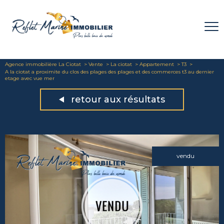
Agence immobilière La Ciotat
Vente
La ciotat
Appartement
T3
A la ciotat a proximite du clos des plages des plages et des commerces t3 au dernier
etage avec vue mer
retour aux résultats
vendu