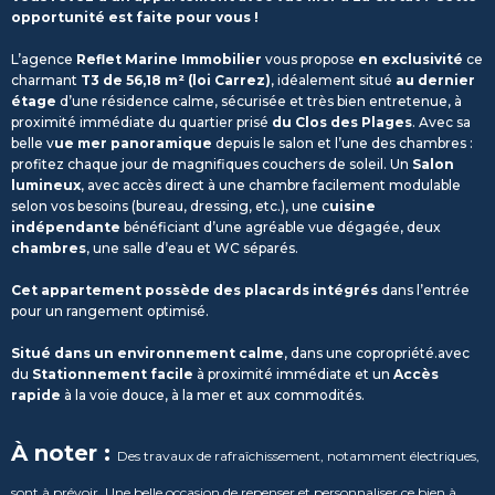
opportunité est faite pour vous !
L’agence
Reflet Marine Immobilier
vous propose
en exclusivité
ce
charmant
T3 de 56,18 m² (loi Carrez)
, idéalement situé
au dernier
étage
d’une résidence calme, sécurisée et très bien entretenue, à
proximité immédiate du quartier prisé
du Clos des Plages
. Avec sa
belle v
ue mer panoramique
depuis le salon et l’une des chambres :
profitez chaque jour de magnifiques couchers de soleil. Un
Salon
lumineux
, avec accès direct à une chambre facilement modulable
selon vos besoins (bureau, dressing, etc.), une c
uisine
indépendante
bénéficiant d’une agréable vue dégagée, deux
chambres
, une salle d’eau et WC séparés.
Cet appartement possède des placards intégrés
dans l’entrée
pour un rangement optimisé.
Situé dans un environnement calme
, dans une copropriété.avec
du
Stationnement facile
à proximité immédiate et un
Accès
rapide
à la voie douce, à la mer et aux commodités.
À noter :
Des travaux de rafraîchissement, notamment électriques,
sont à prévoir. Une belle occasion de repenser et personnaliser ce bien à