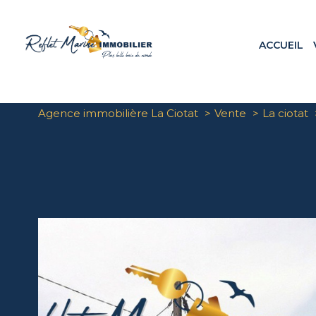
ACCUEIL
Appa
Maiso
Terr
Agence immobilière La Ciotat
Vente
La ciotat
Loca
Prog