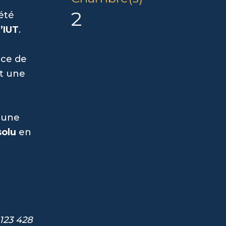
2
été
’IUT
.
ace de
t une
u’une
solu
en
 123 428