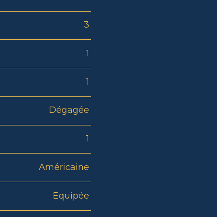
3
1
1
Dégagée
1
Américaine
Equipée