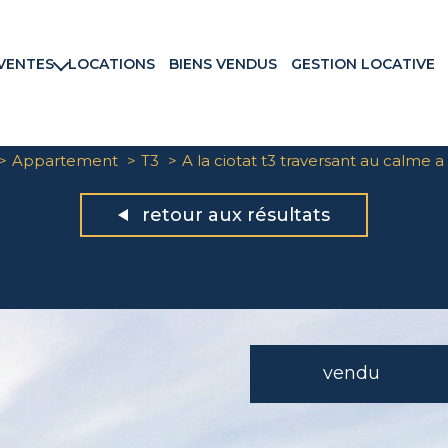
VENTES
LOCATIONS
BIENS VENDUS
GESTION LOCATIVE
rtements
ns & Villas
ains
Appartement
T3
A la ciotat t3 traversant au calme 
ux commerciaux
rammes neufs
retour aux résultats
vendu