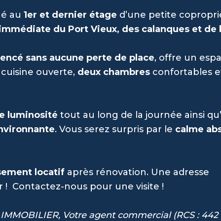
ué au
1er et dernier étage
d’une petite copropri
immédiate du Port Vieux, des calanques et de l
gencé sans aucune perte de place
, offre un esp
cuisine ouverte,
deux chambres
confortables e
le luminosité
tout au long de la journée ainsi q
environnante
. Vous serez surpris par le
calme ab
sement locatif
après rénovation. Une adresse
 ! Contactez-nous pour une visite !
 IMMOBILIER, Votre agent commercial (
RCS : 442