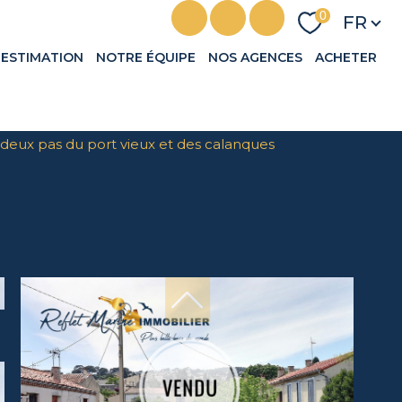
Langu
0
FR
ESTIMATION
NOTRE ÉQUIPE
NOS AGENCES
ACHETER
a deux pas du port vieux et des calanques