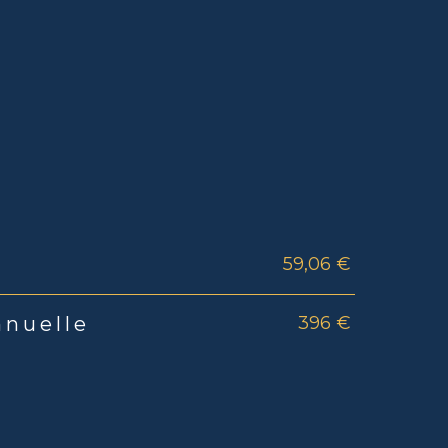
59,06 €
rs
396 €
nnuelle