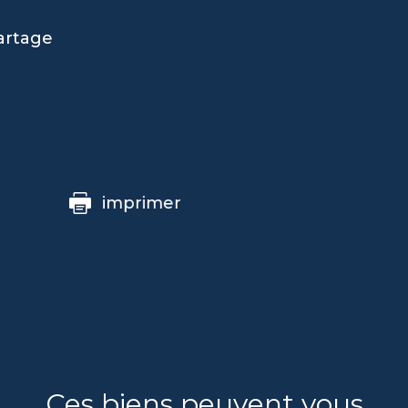
artage
imprimer
Ces biens peuvent vous