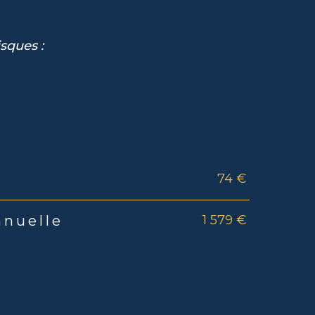
isques :
74 €
rs
1 579 €
nnuelle