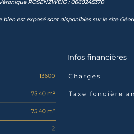
, Véronique ROSENZWEIG : 0660245370
 bien est exposé sont disponibles sur le site Géor
Infos financières
13600
Charges
Caractéristiques
Valeu
75,40 m²
Taxe foncière a
75,40 m²
2