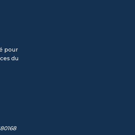
sé pour
rces du
180168