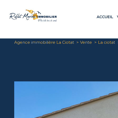
ACCUEIL
Appa
Maiso
Terr
Agence immobilière La Ciotat
Vente
La ciotat
Loca
Prog