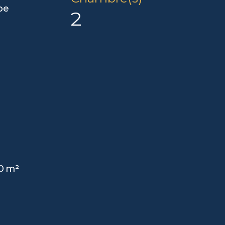
be
2
0 m²