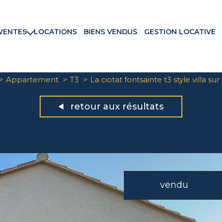
VENTES
LOCATIONS
BIENS VENDUS
GESTION LOCATIVE
rtements
ns & Villas
ains
Appartement
T3
La ciotat fontsainte t3 style villa sur
ux commerciaux
rammes neufs
retour aux résultats
vendu