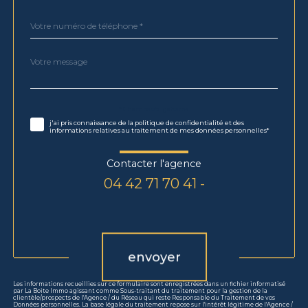
Téléphone
*
Message
Fieldset
*
par
défaut
Validation
* Champs obligatoires
j'ai pris connaissance de la politique de confidentialité et des
informations relatives au traitement de mes données personnelles*
Contacter l'agence
04 42 71 70 41 -
Validation
envoyer
Les informations recueillies sur ce formulaire sont enregistrées dans un fichier informatisé
par La Boite Immo agissant comme Sous-traitant du traitement pour la gestion de la
clientèle/prospects de l'Agence / du Réseau qui reste Responsable du Traitement de vos
Données personnelles. La base légale du traitement repose sur l'intérêt légitime de l'Agence /