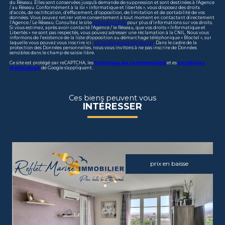
du Réseau. Elles sont conservées jusqu'à demande de suppression et sont destinées à l'Agence
/ au Réseau. Conformément à la loi « informatique et libertés », vous disposez des droits
d’accès, de rectification, d’effacement, d’opposition, de limitation et de portabilité de vos
données. Vous pouvez retirer votre consentement à tout moment en contactant directement
l’Agence / Le Réseau. Consultez le site
https://cnil.fr/fr
pour plus d’informations sur vos droits.
Si vous estimez, après avoir contacté l'Agence / le Réseau, que vos droits « Informatique et
Libertés » ne sont pas respectés, vous pouvez adresser une réclamation à la CNIL. Nous vous
informons de l’existence de la liste d'opposition au démarchage téléphonique « Bloctel », sur
laquelle vous pouvez vous inscrire ici :
https://www.bloctel.gouv.fr
. Dans le cadre de la
protection des Données personnelles, nous vous invitons à ne pas inscrire de Données
sensibles dans le champ de saisie libre.
Ce site est protégé par reCAPTCHA, les
Politiques de Confidentialité
et es
Conditions
d'utilisation
de Google s'appliquent.
Ces biens peuvent vous
INTÉRESSER
prix en baisse
voir le bien