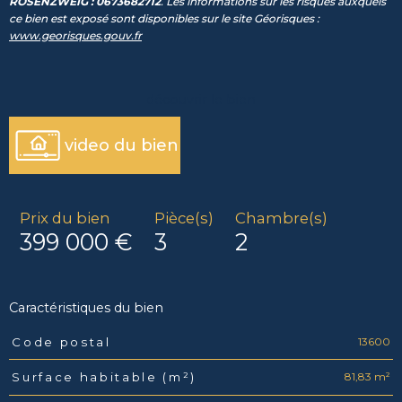
ROSENZWEIG : 0673682712
. Les informations sur les risques auxquels
ce bien est exposé sont disponibles sur le site Géorisques :
www.georisques.gouv.fr
découvrir le bien
video du bien
Prix du bien
Pièce(s)
Chambre(s)
399 000 €
3
2
Caractéristiques du bien
13600
Code postal
Caractéristiques
Valeurs
81,83 m²
Surface habitable (m²)