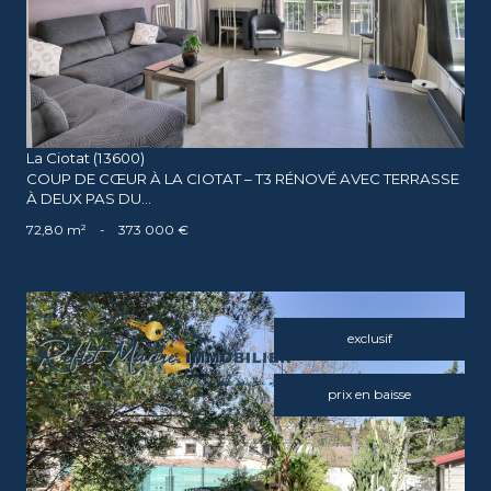
La Ciotat (13600)
COUP DE CŒUR À LA CIOTAT – T3 RÉNOVÉ AVEC TERRASSE
À DEUX PAS DU...
72,80 m²
-
373 000 €
exclusif
prix en baisse
voir le bien