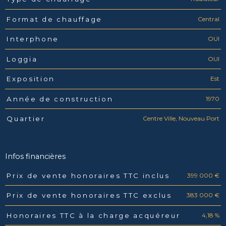
Central
Format de chauffage
OUI
Interphone
OUI
Loggia
Est
Exposition
1970
Année de construction
Centre Ville, Nouveau Port
Quartier
Infos financières
399 000 €
Prix de vente honoraires TTC inclus
Caractéristiques
Valeurs
383 000 €
Prix de vente honoraires TTC exclus
4,18 %
Honoraires TTC à la charge acquéreur