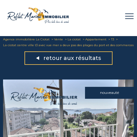
Agence immobilière La Ciotat
Vente
La ciotat
Appartement
T3
La ciotat centre ville t3 avec vue mer a deux pas des plages du port et des commerces
retour aux résultats
nouveauté