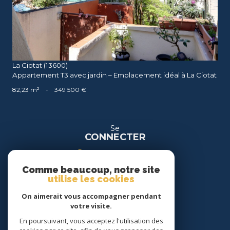
La Ciotat (13600)
Appartement T3 avec jardin – Emplacement idéal à La Ciotat
82,23 m²
-
349 500 €
Se
CONNECTER
espace propriétaire
Comme beaucoup, notre site
espace location
utilise les cookies
On aimerait vous accompagner pendant
Nous
votre visite.
SUIVRE
En poursuivant, vous acceptez l'utilisation des