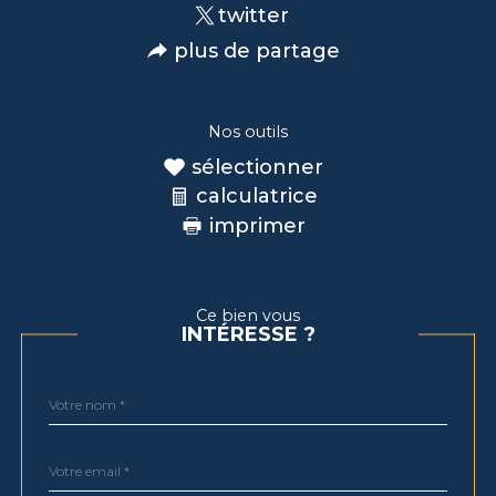
twitter
plus de partage
Nos outils
sélectionner
calculatrice
imprimer
Ce bien vous
INTÉRESSE ?
Nom
Fieldset
*
par
défaut
email
*