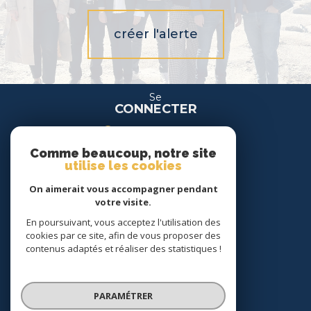
créer l'alerte
Se
CONNECTER
espace propriétaire
Comme beaucoup, notre site
espace location
utilise les cookies
On aimerait vous accompagner pendant
Nous
votre visite.
SUIVRE
En poursuivant, vous acceptez l'utilisation des
cookies par ce site, afin de vous proposer des
contenus adaptés et réaliser des statistiques !
Nous
ADHÉRONS
PARAMÉTRER