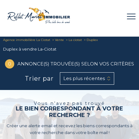
Agence immobilière La Ciotat
Vente
La ciotat
Duplex
Duplex à vendre La-Ciotat
0
ANNONCE(S) TROUVÉE(S) SELON VOS CRITÈRES
Trier par
Les plus récentes
Vous n'avez pas trouvé
LE BIEN CORRESPONDANT À VOTRE
RECHERCHE ?
Créer une alerte email et recevez les biens correspondants à
votre recherche dans votre boîte mail !