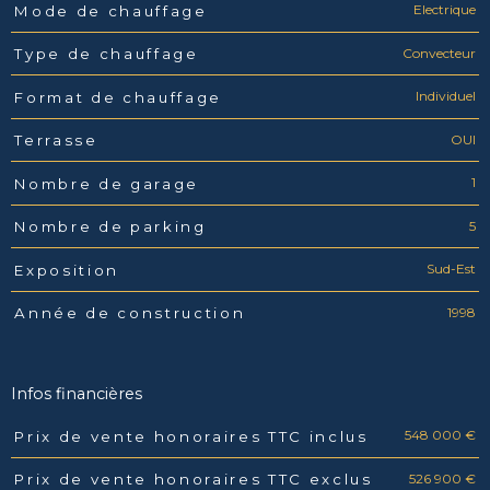
Electrique
Mode de chauffage
Convecteur
Type de chauffage
Individuel
Format de chauffage
OUI
Terrasse
1
Nombre de garage
5
Nombre de parking
Sud-Est
Exposition
1998
Année de construction
Infos financières
548 000 €
Prix de vente honoraires TTC inclus
Caractéristiques
Valeurs
526 900 €
Prix de vente honoraires TTC exclus