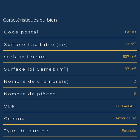
Caractéristiques du bien
13600
Code postal
Caractéristiques
Valeurs
97 m²
Surface habitable (m²)
527 m²
surface terrain
97 m²
Surface loi Carrez (m²)
2
Nombre de chambre(s)
3
Nombre de pièces
DEGAGEE
Vue
Américaine
Cuisine
Equipée
Type de cuisine