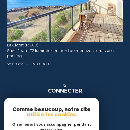
voir le bien
La Ciotat (13600)
Saint Jean - T2 lumineux en bord de mer avec terrasse et
parking -...
50,80 m²
-
570 000 €
Se
CONNECTER
espace propriétaire
Comme beaucoup, notre site
espace location
utilise les cookies
On aimerait vous accompagner pendant
Nous
votre visite.