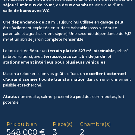
séjour lumineux de 35 m²
, de
deux chambres
, ainsi que d’une
salle de bains avec WC
.
Une
dépendance de 38 m²
, aujourd’hui utilisée en garage, peut
être facilement exploitée en surface habitable (possibilité suite
parentale et agradissement séjour). Une seconde dépendance de 9,12
m² et un abri de jardin complète l’ensemble.
Le tout est édifié sur un
terrain plat de 527 m²
,
piscinable
, arboré
(arbres fruitiers), avec
terrasse, jacuzzi, abri de jardin
et
stationnement intérieur pour plusieurs véhicules
.
Maison à relooker selon vos goûts, offrant un
excellent potentiel
d’agrandissement ou de transformation
dans un environnement
paisible et recherché.
Atouts :
luminosité, calme, proximité à pied des commodités, fort
potentiel
Prix du bien
Pièce(s)
Chambre(s)
548 000 €
3
2