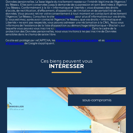
Données personnelles. La base légale du traitement repose sur l'intérêt légitime de l'Agence /
du Réseau. Elles sont conservées jusqu'à demande de suppression et sont destinées à l'Agence
/ au Réseau. Conformément à la loi « informatique et libertés », vous disposez des droits
d’accès, de rectification, d’effacement, d’opposition, de limitation et de portabilité de vos
données. Vous pouvez retirer votre consentement à tout moment en contactant directement
l’Agence / Le Réseau. Consultez le site
https://cnil.fr/fr
pour plus d’informations sur vos droits.
Si vous estimez, après avoir contacté l'Agence / le Réseau, que vos droits « Informatique et
Libertés » ne sont pas respectés, vous pouvez adresser une réclamation à la CNIL. Nous vous
informons de l’existence de la liste d'opposition au démarchage téléphonique « Bloctel », sur
laquelle vous pouvez vous inscrire ici :
https://www.bloctel.gouv.fr
. Dans le cadre de la
protection des Données personnelles, nous vous invitons à ne pas inscrire de Données
sensibles dans le champ de saisie libre.
Ce site est protégé par reCAPTCHA, les
Politiques de Confidentialité
et es
Conditions
d'utilisation
de Google s'appliquent.
Ces biens peuvent vous
INTÉRESSER
sous-compromis