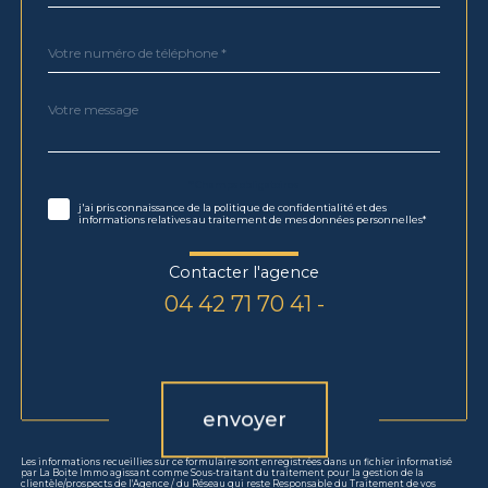
Téléphone
*
Message
Fieldset
*
par
défaut
Validation
* Champs obligatoires
j'ai pris connaissance de la politique de confidentialité et des
informations relatives au traitement de mes données personnelles*
Contacter l'agence
04 42 71 70 41 -
Validation
envoyer
Les informations recueillies sur ce formulaire sont enregistrées dans un fichier informatisé
par La Boite Immo agissant comme Sous-traitant du traitement pour la gestion de la
clientèle/prospects de l'Agence / du Réseau qui reste Responsable du Traitement de vos