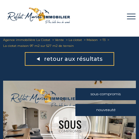
Agence immobilière La Ciotat
Vente
La ciotat
Maison
T3
La ciotat maison 97 m2 sur 527 m2 de terrain
retour aux résultats
sous-compromis
nouveauté