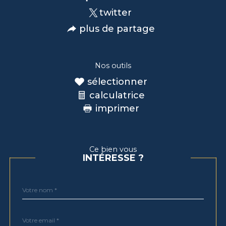
twitter
plus de partage
Nos outils
sélectionner
calculatrice
imprimer
Ce bien vous
INTÉRESSE ?
Nom
Fieldset
*
par
défaut
email
*