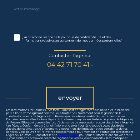
Message
Fieldset
*
par
défaut
Validation
* Champs obligatoires
j'ai pris connaissance de la politique de confidentialité et des
informations relatives au traitement de mes données personnelles*
Contacter l'agence
04 42 71 70 41 -
Validation
envoyer
Les informations recueillies sur ce formulaire sont enregistrées dans un fichier informatisé
par La Boite Immo agissant comme Sous-traitant du traitement pour la gestion de la
clientèle/prospects de l'Agence / du Réseau qui reste Responsable du Traitement de vos
Données personnelles. La base légale du traitement repose sur l'intérêt légitime de l'Agence /
du Réseau. Elles sont conservées jusqu'à demande de suppression et sont destinées à l'Agence
/ au Réseau. Conformément à la loi « informatique et libertés », vous disposez des droits
d’accès, de rectification, d’effacement, d’opposition, de limitation et de portabilité de vos
données. Vous pouvez retirer votre consentement à tout moment en contactant directement
l’Agence / Le Réseau. Consultez le site
https://cnil.fr/fr
pour plus d’informations sur vos droits.
Si vous estimez, après avoir contacté l'Agence / le Réseau, que vos droits « Informatique et