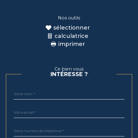
Nos outils
sélectionner
calculatrice
imprimer
Ce bien vous
INTÉRESSE ?
Nom
Fieldset
*
par
défaut
email
*
Téléphone
*