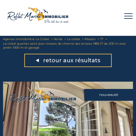
Agence immobilière La Ciotat
Vente
La ciotat
Maison
T7
La ciotat quartier saint jean maison de charme des annees 1965 t7 de 200 m avec
jardin 1000 m et garage
retour aux résultats
nouveauté