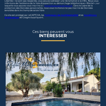
Libertés » ne sont pas respectés, vous pouvez adresser une réclamation à la CNIL. Nous vous
informons de l’existence de la liste d'opposition au démarchage téléphonique « Bloctel », sur
laquelle vous pouvez vous inscrire ici :
https://www.bloctel.gouv.fr
. Dans le cadre de la
protection des Données personnelles, nous vous invitons à ne pas inscrire de Données
sensibles dans le champ de saisie libre.
Ce site est protégé par reCAPTCHA, les
Politiques de Confidentialité
et es
Conditions
d'utilisation
de Google s'appliquent.
Ces biens peuvent vous
INTÉRESSER
voir le bien