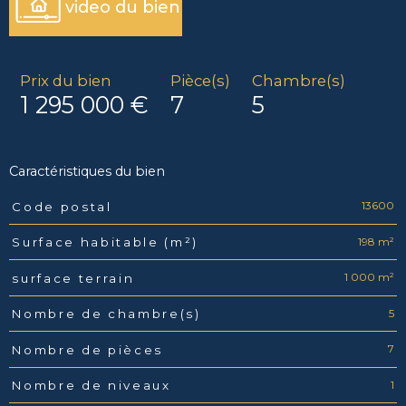
video du bien
Prix du bien
Pièce(s)
Chambre(s)
1 295 000 €
7
5
Caractéristiques du bien
13600
Code postal
Caractéristiques
Valeurs
198 m²
Surface habitable (m²)
1 000 m²
surface terrain
5
Nombre de chambre(s)
7
Nombre de pièces
1
Nombre de niveaux