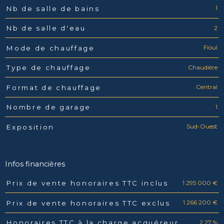
1
Nb de salle de bains
2
Nb de salle d'eau
Fioul
Mode de chauffage
Chaudière
Type de chauffage
Central
Format de chauffage
1
Nombre de garage
Sud-Ouest
Exposition
Infos financières
1 295 000 €
Prix de vente honoraires TTC inclus
Caractéristiques
Valeurs
1 266 200 €
Prix de vente honoraires TTC exclus
2,27 %
Honoraires TTC à la charge acquéreur