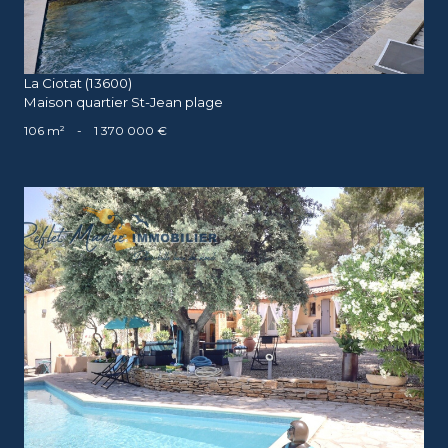
La Ciotat (13600)
Maison quartier St-Jean plage
106 m²
-
1 370 000 €
voir le bien