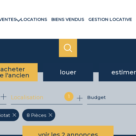
VENTES
LOCATIONS
BIENS VENDUS
GESTION LOCATIVE
rtements
ns & Villas
ains
ux commerciaux
rammes neufs
acheter
louer
estimer
e l'ancien
de l'ancien
à l'année
1
Localisation
Budget
du neuf
iotat
8 Pièces
voir les
2
annonces