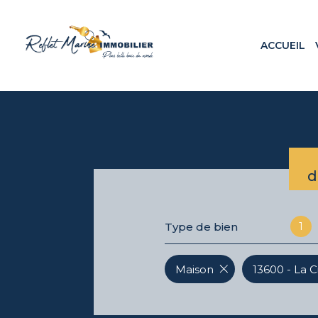
ACCUEIL
Appa
Maiso
Terr
Loca
Prog
d
1
Type de bien
Maison
13600 - La C