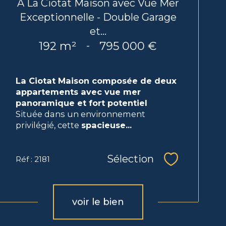
A La Ciotat Maison avec Vue Mer
Exceptionnelle - Double Garage
et...
192 m²
795 000 €
-
La Ciotat Maison composée de deux
appartements avec vue mer
panoramique et fort potentiel
Située dans un environnement
privilégié, cette
spacieuse...
Sélection
Réf : 2181
Sélectionne
voir le bien