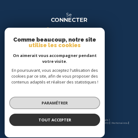
Se
CONNECTER
espace propriétaire
Comme beaucoup, notre site
espace location
utilise les cookies
On aimerait vous accompagner pendant
Nous
votre visite.
SUIVRE
En poursuivant, vous acceptez l'utilisation des
cookies par ce site, afin de vous proposer des
contenus adaptés et réaliser des statistiques !
Nous
ADHÉRONS
PARAMÉTRER
TOUT ACCEPTER
© 2026 | Tous droits réservés | Traduction powered by Google |
Nos honoraires
Plan du site
Mentions légales
Admin
Charte RGPD
Partenaires
Politique RGPD
Cookies