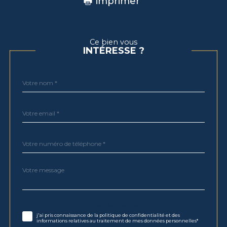
imprimer
Ce bien vous
INTÉRESSE ?
Nom
Fieldset
*
par
défaut
email
*
Téléphone
*
Message
Fieldset
*
par
défaut
Validation
* Champs obligatoires
j'ai pris connaissance de la politique de confidentialité et des
informations relatives au traitement de mes données personnelles*