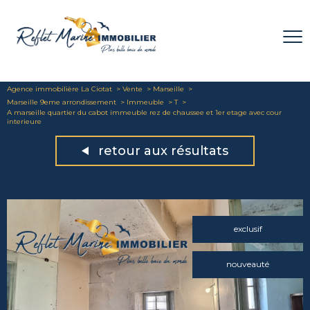
Agence immobilière La Ciotat
Vente
Marseille
Marseille 9eme arrondissement
Immeuble
T
A marseille quartier du cabot immeuble rez de chaussee et 1er etage avec cour
interieure
retour aux résultats
exclusif
nouveauté