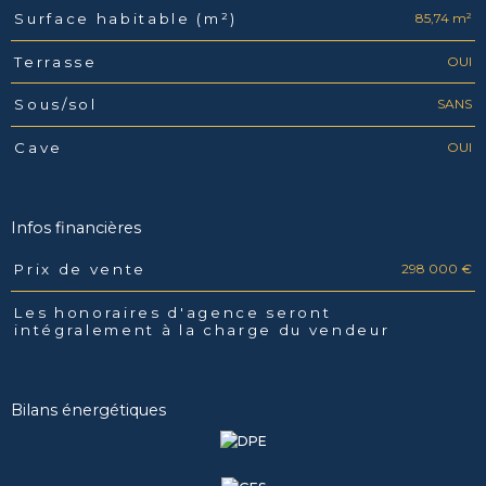
85,74 m²
Surface habitable (m²)
OUI
Terrasse
SANS
Sous/sol
OUI
Cave
Infos financières
298 000 €
Prix de vente
Caractéristiques
Valeurs
Les honoraires d'agence seront
intégralement à la charge du vendeur
Bilans énergétiques