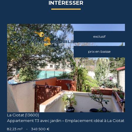
INTÉRESSER
exclusif
prix en baisse
voir le bien
La Ciotat (13600)
Appartement T3 avec jardin – Emplacement idéal à La Ciotat
82,23 m²
-
349 500 €