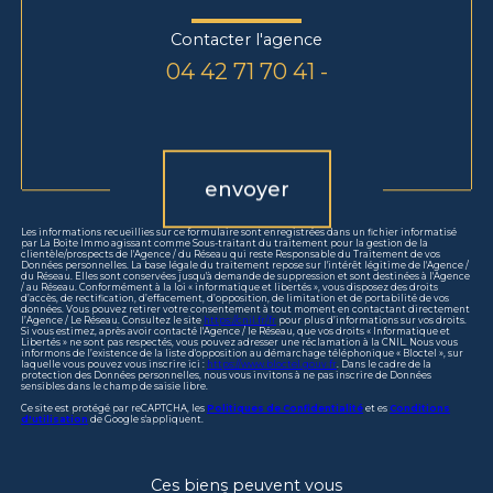
Contacter l'agence
04 42 71 70 41 -
Validation
envoyer
Les informations recueillies sur ce formulaire sont enregistrées dans un fichier informatisé
par La Boite Immo agissant comme Sous-traitant du traitement pour la gestion de la
clientèle/prospects de l'Agence / du Réseau qui reste Responsable du Traitement de vos
Données personnelles. La base légale du traitement repose sur l'intérêt légitime de l'Agence /
du Réseau. Elles sont conservées jusqu'à demande de suppression et sont destinées à l'Agence
/ au Réseau. Conformément à la loi « informatique et libertés », vous disposez des droits
d’accès, de rectification, d’effacement, d’opposition, de limitation et de portabilité de vos
données. Vous pouvez retirer votre consentement à tout moment en contactant directement
l’Agence / Le Réseau. Consultez le site
https://cnil.fr/fr
pour plus d’informations sur vos droits.
Si vous estimez, après avoir contacté l'Agence / le Réseau, que vos droits « Informatique et
Libertés » ne sont pas respectés, vous pouvez adresser une réclamation à la CNIL. Nous vous
informons de l’existence de la liste d'opposition au démarchage téléphonique « Bloctel », sur
laquelle vous pouvez vous inscrire ici :
https://www.bloctel.gouv.fr
. Dans le cadre de la
protection des Données personnelles, nous vous invitons à ne pas inscrire de Données
sensibles dans le champ de saisie libre.
Ce site est protégé par reCAPTCHA, les
Politiques de Confidentialité
et es
Conditions
d'utilisation
de Google s'appliquent.
Ces biens peuvent vous