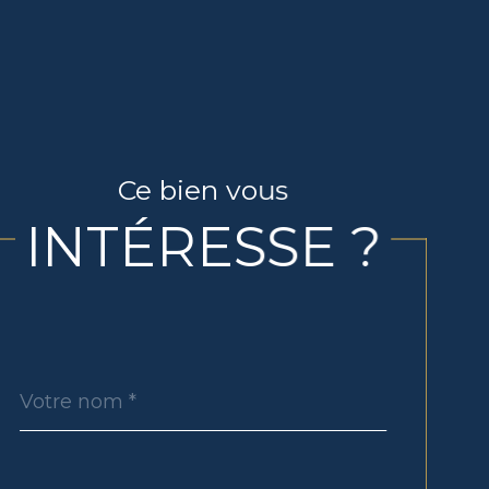
Ce bien vous
INTÉRESSE ?
Nom
Fieldset
*
par
défaut