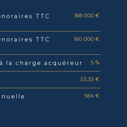
168 000 €
onoraires TTC
rs
160 000 €
onoraires TTC
5 %
à la charge acquéreur
53,33 €
564 €
nnuelle