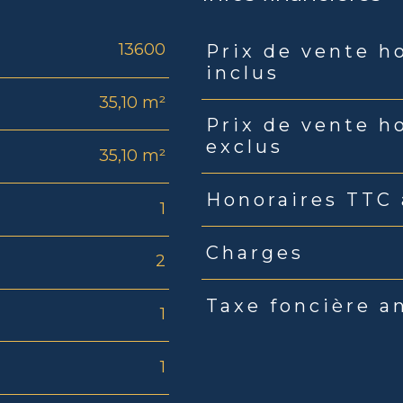
13600
Prix de vente h
Caractéristiques
Valeu
inclus
35,10 m²
Prix de vente h
exclus
35,10 m²
Honoraires TTC 
1
Charges
2
Taxe foncière a
1
1