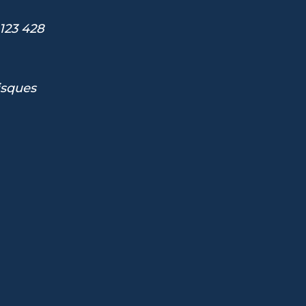
123 428
isques