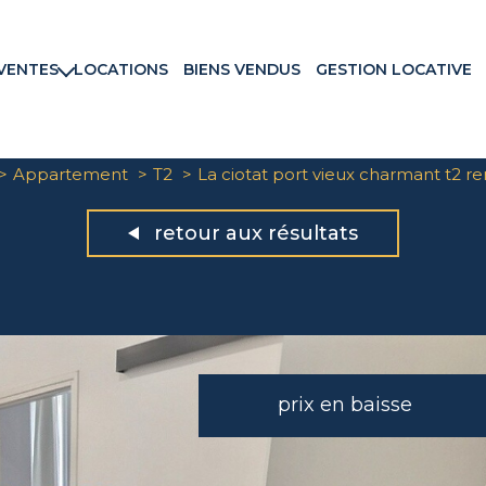
VENTES
LOCATIONS
BIENS VENDUS
GESTION LOCATIVE
rtements
ns & Villas
ains
Appartement
T2
La ciotat port vieux charmant t2 re
ux commerciaux
rammes neufs
retour aux résultats
prix en baisse