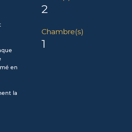
2
t
Chambre(s)
1
haque
e
ormé en
ment la