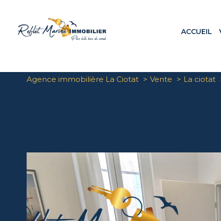
ACCUEIL
Appa
Maiso
Terr
Agence immobilière La Ciotat
Vente
La ciotat
Loca
Prog