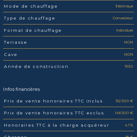
Electrique
Mode de chauffage
Convecteur
Type de chauffage
Individuel
Format de chauffage
NON
Terrasse
NON
Cave
1930
Année de construction
Infos financières
152 500 €
Prix de vente honoraires TTC inclus
Caractéristiques
Valeurs
146 500 €
Prix de vente honoraires TTC exclus
4,1 %
Honoraires TTC à la charge acquéreur
18 €