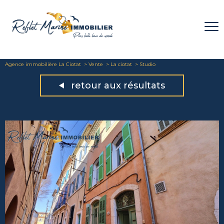
Agence immobilière La Ciotat
Vente
La ciotat
Studio
retour aux résultats