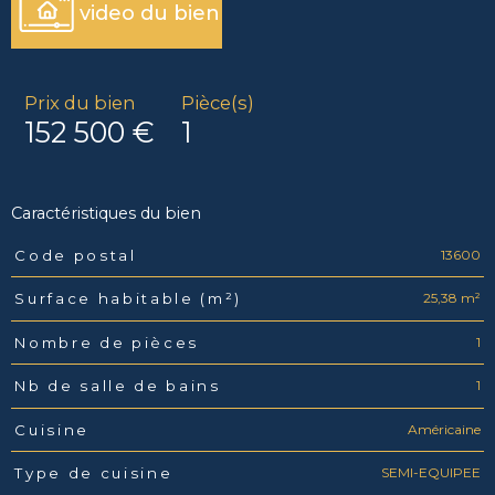
video du bien
Prix du bien
Pièce(s)
152 500 €
1
Caractéristiques du bien
13600
Code postal
Caractéristiques
Valeurs
25,38 m²
Surface habitable (m²)
1
Nombre de pièces
1
Nb de salle de bains
Américaine
Cuisine
SEMI-EQUIPEE
Type de cuisine