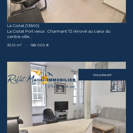
La Ciotat (13600)
La Ciotat Port vieux : Charmant T2 rénové au cœur du
centre-ville...
35,10 m²
-
168 000 €
nouveauté
voir le bien