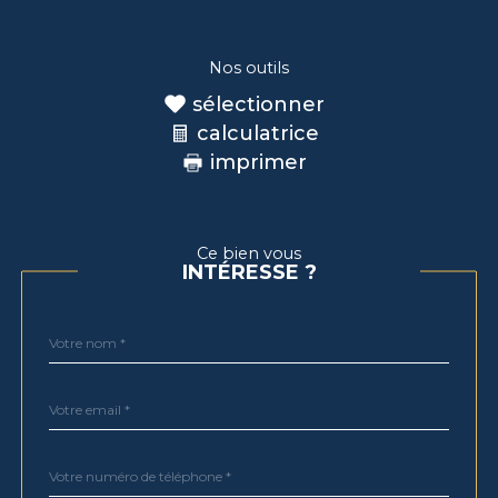
Nos outils
sélectionner
calculatrice
imprimer
Ce bien vous
INTÉRESSE ?
Nom
Fieldset
*
par
défaut
email
*
Téléphone
*