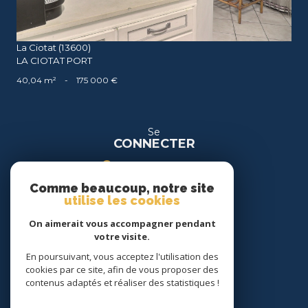
La Ciotat (13600)
LA CIOTAT PORT
40,04 m²
-
175 000 €
Se
CONNECTER
espace propriétaire
Comme beaucoup, notre site
espace location
utilise les cookies
On aimerait vous accompagner pendant
Nous
votre visite.
SUIVRE
En poursuivant, vous acceptez l'utilisation des
cookies par ce site, afin de vous proposer des
contenus adaptés et réaliser des statistiques !
Nous