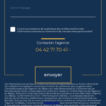
Message
Fieldset
*
par
défaut
Validation
* Champs obligatoires
j'ai pris connaissance de la politique de confidentialité et des
informations relatives au traitement de mes données personnelles*
Contacter l'agence
04 42 71 70 41 -
Validation
envoyer
Les informations recueillies sur ce formulaire sont enregistrées dans un fichier informatisé
par La Boite Immo agissant comme Sous-traitant du traitement pour la gestion de la
clientèle/prospects de l'Agence / du Réseau qui reste Responsable du Traitement de vos
Données personnelles. La base légale du traitement repose sur l'intérêt légitime de l'Agence /
du Réseau. Elles sont conservées jusqu'à demande de suppression et sont destinées à l'Agence
/ au Réseau. Conformément à la loi « informatique et libertés », vous disposez des droits
d’accès, de rectification, d’effacement, d’opposition, de limitation et de portabilité de vos
données. Vous pouvez retirer votre consentement à tout moment en contactant directement
l’Agence / Le Réseau. Consultez le site
https://cnil.fr/fr
pour plus d’informations sur vos droits.
Si vous estimez, après avoir contacté l'Agence / le Réseau, que vos droits « Informatique et