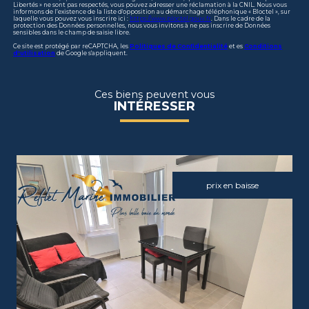
Libertés » ne sont pas respectés, vous pouvez adresser une réclamation à la CNIL. Nous vous
informons de l’existence de la liste d'opposition au démarchage téléphonique « Bloctel », sur
laquelle vous pouvez vous inscrire ici :
https://www.bloctel.gouv.fr
. Dans le cadre de la
protection des Données personnelles, nous vous invitons à ne pas inscrire de Données
sensibles dans le champ de saisie libre.
Ce site est protégé par reCAPTCHA, les
Politiques de Confidentialité
et es
Conditions
d'utilisation
de Google s'appliquent.
Ces biens peuvent vous
INTÉRESSER
prix en baisse
voir le bien