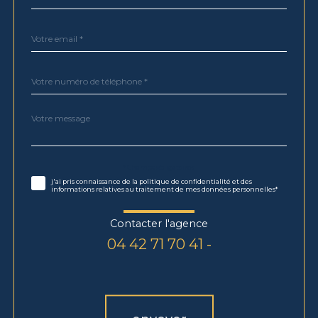
par
défaut
email
*
Téléphone
*
Message
Fieldset
*
par
défaut
Validation
* Champs obligatoires
j'ai pris connaissance de la politique de confidentialité et des
informations relatives au traitement de mes données personnelles*
Contacter l'agence
04 42 71 70 41 -
Validation