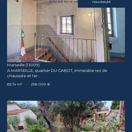
nouveauté
voir le bien
Marseille (13009)
A MARSEILLE, quartier DU CABOT, immeuble rez de
chaussée et 1er...
85,74 m²
-
298 000 €