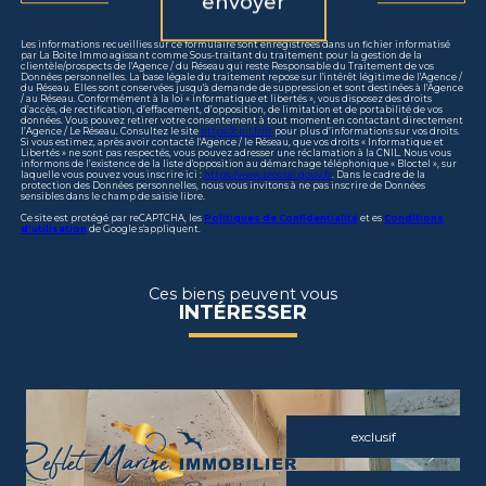
envoyer
Les informations recueillies sur ce formulaire sont enregistrées dans un fichier informatisé
par La Boite Immo agissant comme Sous-traitant du traitement pour la gestion de la
clientèle/prospects de l'Agence / du Réseau qui reste Responsable du Traitement de vos
Données personnelles. La base légale du traitement repose sur l'intérêt légitime de l'Agence /
du Réseau. Elles sont conservées jusqu'à demande de suppression et sont destinées à l'Agence
/ au Réseau. Conformément à la loi « informatique et libertés », vous disposez des droits
d’accès, de rectification, d’effacement, d’opposition, de limitation et de portabilité de vos
données. Vous pouvez retirer votre consentement à tout moment en contactant directement
l’Agence / Le Réseau. Consultez le site
https://cnil.fr/fr
pour plus d’informations sur vos droits.
Si vous estimez, après avoir contacté l'Agence / le Réseau, que vos droits « Informatique et
Libertés » ne sont pas respectés, vous pouvez adresser une réclamation à la CNIL. Nous vous
informons de l’existence de la liste d'opposition au démarchage téléphonique « Bloctel », sur
laquelle vous pouvez vous inscrire ici :
https://www.bloctel.gouv.fr
. Dans le cadre de la
protection des Données personnelles, nous vous invitons à ne pas inscrire de Données
sensibles dans le champ de saisie libre.
Ce site est protégé par reCAPTCHA, les
Politiques de Confidentialité
et es
Conditions
d'utilisation
de Google s'appliquent.
Ces biens peuvent vous
INTÉRESSER
exclusif