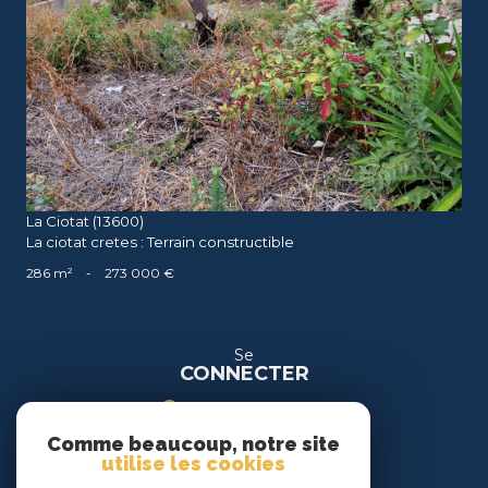
voir le bien
La Ciotat (13600)
La ciotat cretes : Terrain constructible
286 m²
-
273 000 €
Se
CONNECTER
espace propriétaire
Comme beaucoup, notre site
espace location
utilise les cookies