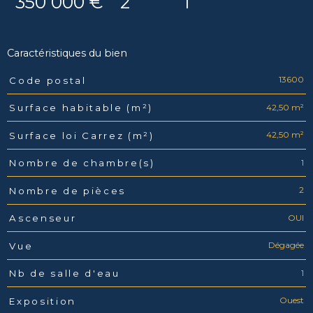
350 000 €
2
1
Caractéristiques du bien
13600
Code postal
Caractéristiques
Valeurs
42,50 m²
Surface habitable (m²)
42,50 m²
Surface loi Carrez (m²)
1
Nombre de chambre(s)
2
Nombre de pièces
OUI
Ascenseur
Dégagée
Vue
1
Nb de salle d'eau
Ouest
Exposition