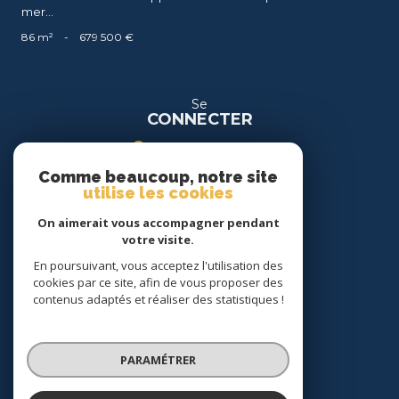
mer...
86 m²
-
679 500 €
Se
CONNECTER
espace propriétaire
Comme beaucoup, notre site
espace location
utilise les cookies
On aimerait vous accompagner pendant
Nous
votre visite.
SUIVRE
En poursuivant, vous acceptez l'utilisation des
cookies par ce site, afin de vous proposer des
contenus adaptés et réaliser des statistiques !
Nous
ADHÉRONS
PARAMÉTRER