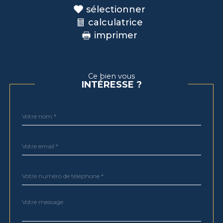
sélectionner
calculatrice
imprimer
Ce bien vous
INTÉRESSE ?
Nom
Fieldset
*
par
défaut
email
*
Téléphone
*
Message
Fieldset
*
par
défaut