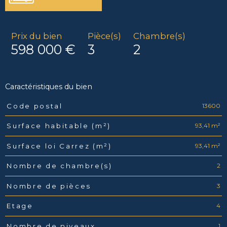
Prix du bien
Pièce(s)
Chambre(s)
598 000 €
3
2
Caractéristiques du bien
13600
Code postal
Caractéristiques
Valeurs
93,41 m²
Surface habitable (m²)
93,41 m²
Surface loi Carrez (m²)
2
Nombre de chambre(s)
3
Nombre de pièces
4
Etage
1
Nombre de niveaux