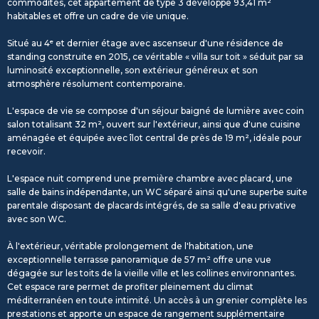
commodités, cet appartement de type 3 développe 93,41 m²
habitables et offre un cadre de vie unique.
Situé au 4ᵉ et dernier étage avec ascenseur d'une résidence de
standing construite en 2015, ce véritable « villa sur toit » séduit par sa
luminosité exceptionnelle, son extérieur généreux et son
atmosphère résolument contemporaine.
L'espace de vie se compose d'un séjour baigné de lumière avec coin
salon totalisant 32 m², ouvert sur l'extérieur, ainsi que d'une cuisine
aménagée et équipée avec îlot central de près de 19 m², idéale pour
recevoir.
L'espace nuit comprend une première chambre avec placard, une
salle de bains indépendante, un WC séparé ainsi qu'une superbe suite
parentale disposant de placards intégrés, de sa salle d'eau privative
avec son WC.
À l'extérieur, véritable prolongement de l'habitation, une
exceptionnelle terrasse panoramique de 57 m² offre une vue
dégagée sur les toits de la vieille ville et les collines environnantes.
Cet espace rare permet de profiter pleinement du climat
méditerranéen en toute intimité. Un accès à un grenier complète les
prestations et apporte un espace de rangement supplémentaire