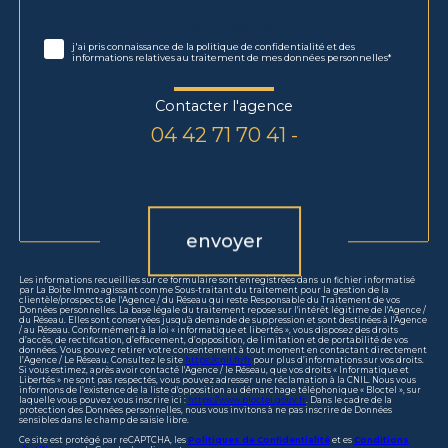
Validation
* Champs obligatoires
j'ai pris connaissance de la politique de confidentialité et des
informations relatives au traitement de mes données personnelles*
Contacter l'agence
04 42 71 70 41 -
Validation
envoyer
Les informations recueillies sur ce formulaire sont enregistrées dans un fichier informatisé
par La Boite Immo agissant comme Sous-traitant du traitement pour la gestion de la
clientèle/prospects de l'Agence / du Réseau qui reste Responsable du Traitement de vos
Données personnelles. La base légale du traitement repose sur l'intérêt légitime de l'Agence /
du Réseau. Elles sont conservées jusqu'à demande de suppression et sont destinées à l'Agence
/ au Réseau. Conformément à la loi « informatique et libertés », vous disposez des droits
d’accès, de rectification, d’effacement, d’opposition, de limitation et de portabilité de vos
données. Vous pouvez retirer votre consentement à tout moment en contactant directement
l’Agence / Le Réseau. Consultez le site
https://cnil.fr/fr
pour plus d’informations sur vos droits.
Si vous estimez, après avoir contacté l'Agence / le Réseau, que vos droits « Informatique et
Libertés » ne sont pas respectés, vous pouvez adresser une réclamation à la CNIL. Nous vous
informons de l’existence de la liste d'opposition au démarchage téléphonique « Bloctel », sur
laquelle vous pouvez vous inscrire ici :
https://www.bloctel.gouv.fr
. Dans le cadre de la
protection des Données personnelles, nous vous invitons à ne pas inscrire de Données
sensibles dans le champ de saisie libre.
Ce site est protégé par reCAPTCHA, les
Politiques de Confidentialité
et es
Conditions