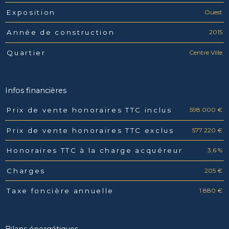
Ouest
Exposition
2015
Année de construction
Centre Ville
Quartier
Infos financières
598 000 €
Prix de vente honoraires TTC inclus
Caractéristiques
Valeurs
577 220 €
Prix de vente honoraires TTC exclus
3,6 %
Honoraires TTC à la charge acquéreur
205 €
Charges
1 880 €
Taxe foncière annuelle
Bilans énergétiques