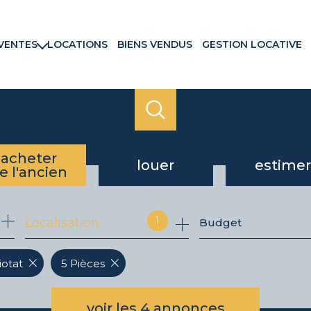
VENTES
LOCATIONS
BIENS VENDUS
GESTION LOCATIVE
rtements
ns & Villas
ains
ux commerciaux
rammes neufs
acheter
louer
estimer
e l'ancien
de l'ancien
à l'année
1
Localisation
Budget
du neuf
iotat
5 Pièces
voir les
4
annonces