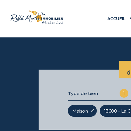
ACCUEIL
Appa
Maiso
Terr
Loca
Prog
d
1
Type de bien
Maison
13600 - La C