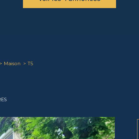
Maison
T5
RES