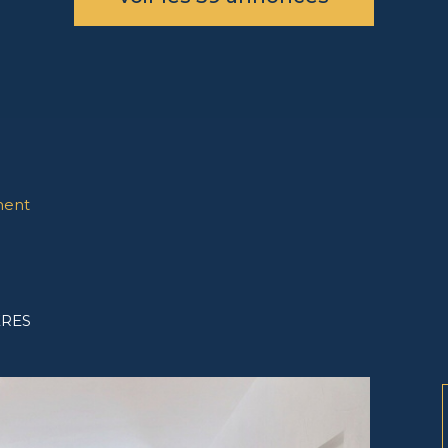
ment
ÈRES