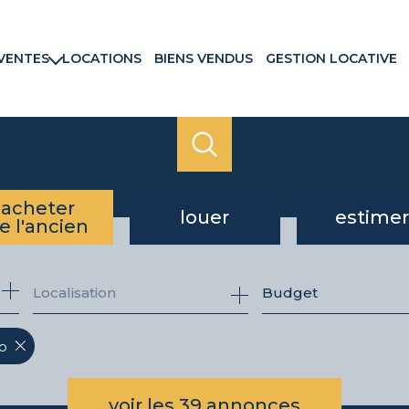
VENTES
LOCATIONS
BIENS VENDUS
GESTION LOCATIVE
rtements
ns & Villas
ains
ux commerciaux
rammes neufs
acheter
louer
estimer
e l'ancien
de l'ancien
à l'année
Budget
du neuf
o
voir les
39
annonces