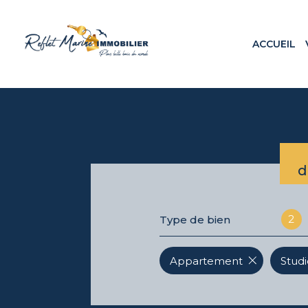
ACCUEIL
Appa
Maiso
Terr
Loca
Prog
d
2
Type de bien
Appartement
Studi